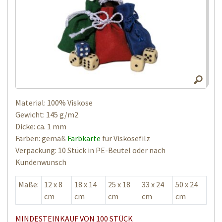
Material: 100% Viskose
Gewicht: 145 g/m2
Dicke: ca. 1 mm
Farben: gemäß
Farbkarte
für Viskosefilz
Verpackung: 10 Stück in PE-Beutel oder nach
Kundenwunsch
Maße:
12 x 8
18 x 14
25 x 18
33 x 24
50 x 24
cm
cm
cm
cm
cm
MINDESTEINKAUF VON 100 STÜCK