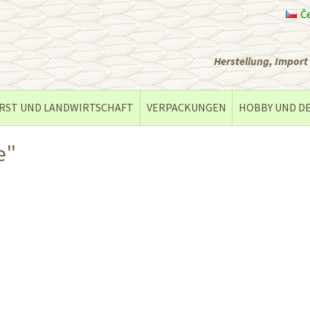
Č
Herstellung, Impor
RST UND LANDWIRTSCHAFT
VERPACKUNGEN
HOBBY UND D
e"