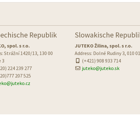
echische Republik
Slowakische Republi
, spol. s r.o.
JUTEKO Žilina, spol. s r.o.
s: Strážní 1420/13, 130 00
Address: Dolné Rudiny 3, 010 01
 3
(+421) 908 933 714
20) 224 239 277
juteko@juteko.sk
20)777 207 525
eko@juteko.cz