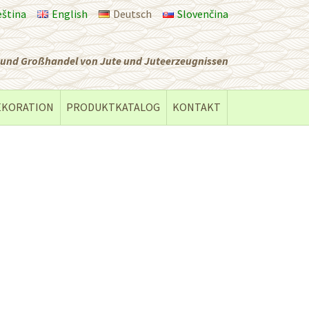
eština
English
Deutsch
Slovenčina
t und Großhandel von Jute und Juteerzeugnissen
EKORATION
PRODUKTKATALOG
KONTAKT