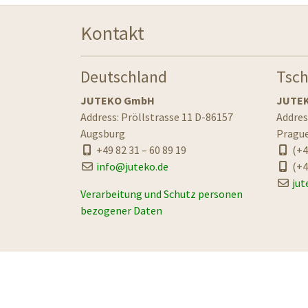
Kontakt
Deutschland
Tsch
JUTEKO GmbH
JUTEKO
Address: Pröllstrasse 11 D-86157
Addres
Augsburg
Prague
+49 82 31 – 60 89 19
(+4
info@juteko.de
(+4
jut
Verarbeitung und Schutz personen
bezogener Daten