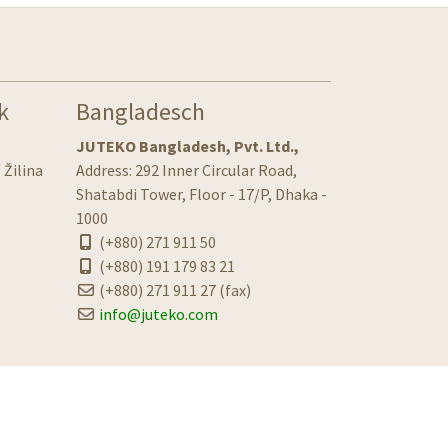
k
Bangladesch
JUTEKO Bangladesh, Pvt. Ltd.,
 Žilina
Address: 292 Inner Circular Road,
Shatabdi Tower, Floor - 17/P, Dhaka -
1000
(+880) 271 911 50
(+880) 191 179 83 21
(+880) 271 911 27 (fax)
info@juteko.com