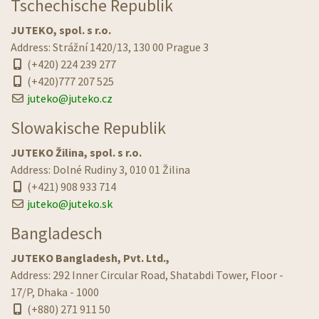
Tschechische Republik
JUTEKO, spol. s r.o.
Address: Strážní 1420/13, 130 00 Prague 3
(+420) 224 239 277
(+420)777 207 525
juteko@juteko.cz
Slowakische Republik
JUTEKO Žilina, spol. s r.o.
Address: Dolné Rudiny 3, 010 01 Žilina
(+421) 908 933 714
juteko@juteko.sk
Bangladesch
JUTEKO Bangladesh, Pvt. Ltd.,
Address: 292 Inner Circular Road, Shatabdi Tower, Floor -
17/P, Dhaka - 1000
(+880) 271 911 50