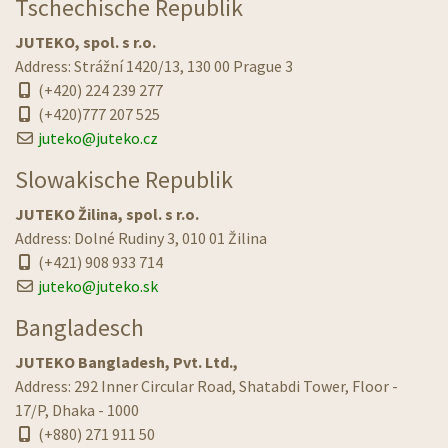
Tschechische Republik
JUTEKO, spol. s r.o.
Address: Strážní 1420/13, 130 00 Prague 3
(+420) 224 239 277
(+420)777 207 525
juteko@juteko.cz
Slowakische Republik
JUTEKO Žilina, spol. s r.o.
Address: Dolné Rudiny 3, 010 01 Žilina
(+421) 908 933 714
juteko@juteko.sk
Bangladesch
JUTEKO Bangladesh, Pvt. Ltd.,
Address: 292 Inner Circular Road, Shatabdi Tower, Floor -
17/P, Dhaka - 1000
(+880) 271 911 50