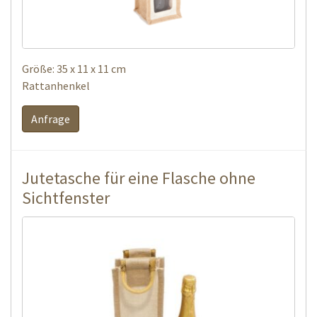
Größe: 35 x 11 x 11 cm
Rattanhenkel
Anfrage
Jutetasche für eine Flasche ohne
Sichtfenster