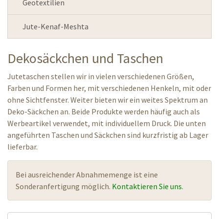
Geotextilien
Jute-Kenaf-Meshta
Dekosäckchen und Taschen
Jutetaschen stellen wir in vielen verschiedenen Größen,
Farben und Formen her, mit verschiedenen Henkeln, mit oder
ohne Sichtfenster. Weiter bieten wir ein weites Spektrum an
Deko-Säckchen an. Beide Produkte werden häufig auch als
Werbeartikel verwendet, mit individuellem Druck. Die unten
angeführten Taschen und Säckchen sind kurzfristig ab Lager
lieferbar.
Bei ausreichender Abnahmemenge ist eine
Sonderanfertigung möglich.
Kontaktieren Sie uns
.