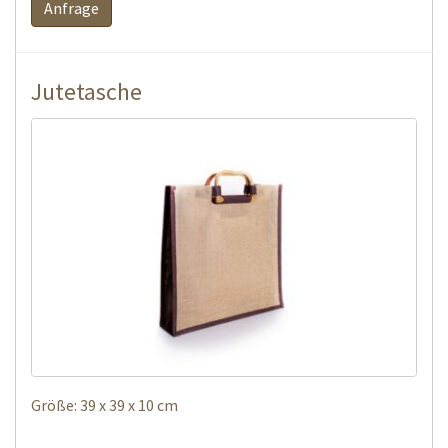
Anfrage
Jutetasche
Größe: 39 x 39 x 10 cm