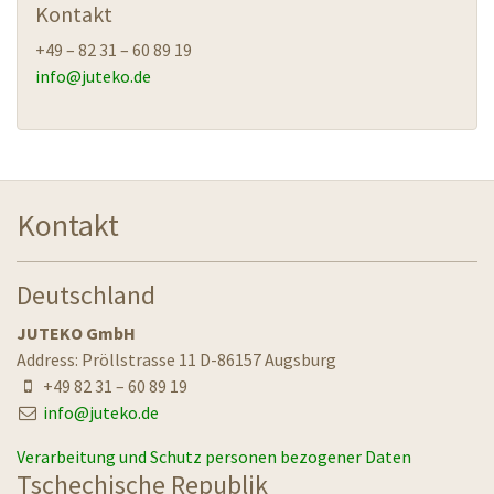
Kontakt
+49 – 82 31 – 60 89 19
info@
juteko.de
Kontakt
Deutschland
JUTEKO GmbH
Address: Pröllstrasse 11 D-86157 Augsburg
+49 82 31 – 60 89 19
info@juteko.de
Verarbeitung und Schutz personen bezogener Daten
Tschechische Republik