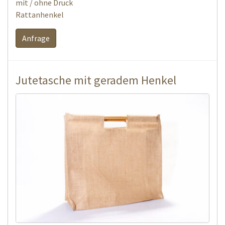
mit / ohne Druck
Rattanhenkel
Anfrage
Jutetasche mit geradem Henkel