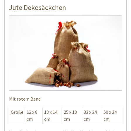
Jute Dekosäckchen
Mit rotem Band
Größe
12 x 8
18 x 14
25 x 18
33 x 24
50 x 24
cm
cm
cm
cm
cm