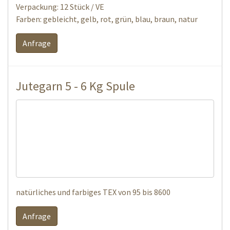
Garnlänge: 300 m
natürliches und farbiges
(∅ 3,5 mm,
TEX 827/835 x 4)
150 m
farbiges
(∅ 4,5 mm, TEX 950 x 7)
Verpackung: 12 Stück / VE
Farben: gebleicht, gelb, rot, grün, blau, braun, natur
Anfrage
Jutegarn 5 - 6 Kg Spule