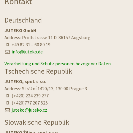
Kontakt
Deutschland
JUTEKO GmbH
Address: Pröllstrasse 11 D-86157 Augsburg
+49 82 31 – 60 89 19
info@juteko.de
Verarbeitung und Schutz personen bezogener Daten
Tschechische Republik
JUTEKO, spol. s r.o.
Address: Strážní 1420/13, 130 00 Prague 3
(+420) 224 239 277
(+420)777 207 525
juteko@juteko.cz
Slowakische Republik
JUTEKO Žilina, spol. s r.o.