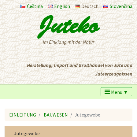
Čeština
English
Deutsch
Slovenčina
Im Einklang mit der Natur
Herstellung, Import und Großhandel von Jute und
Juteerzeugnissen
Menu ▼
EINLEITUNG
BAUWESEN
Jutegewebe
Jutegewebe