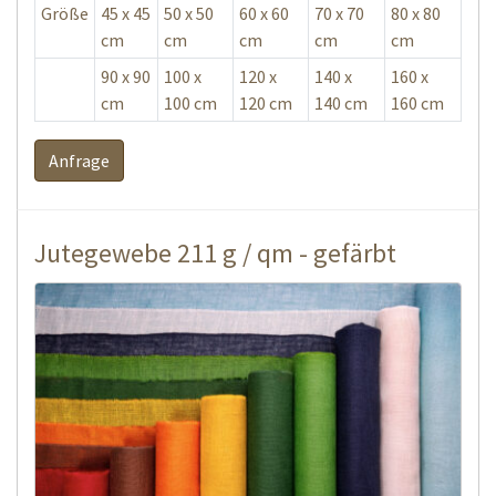
Größe
45 x 45
50 x 50
60 x 60
70 x 70
80 x 80
cm
cm
cm
cm
cm
90 x 90
100 x
120 x
140 x
160 x
cm
100 cm
120 cm
140 cm
160 cm
Anfrage
Jutegewebe 211 g / qm - gefärbt